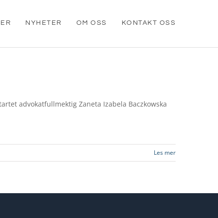
SER
NYHETER
OM OSS
KONTAKT OSS
startet advokatfullmektig Zaneta Izabela Baczkowska
Les mer