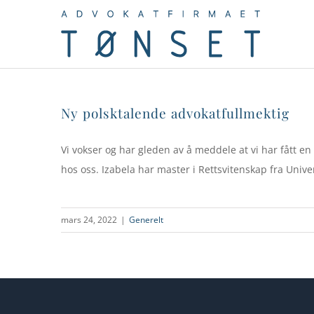
Skip
to
content
Ny polsktalende advokatfullmektig
Vi vokser og har gleden av å meddele at vi har fått e
hos oss. Izabela har master i Rettsvitenskap fra Univers
mars 24, 2022
|
Generelt