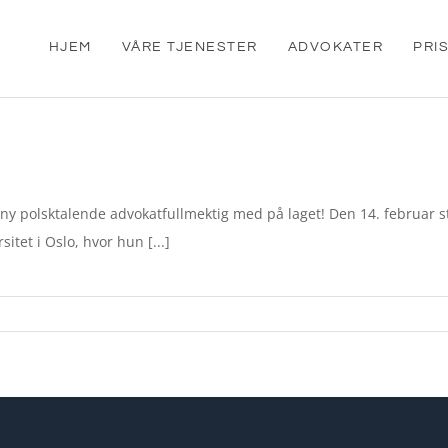
HJEM
VÅRE TJENESTER
ADVOKATER
PRI
n ny polsktalende advokatfullmektig med på laget! Den 14. februar 
itet i Oslo, hvor hun [...]