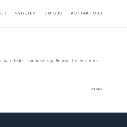
SER
NYHETER
OM OSS
KONTAKT OSS
ske barn fødes i samboerskap. Behovet for en klarere
Les mer