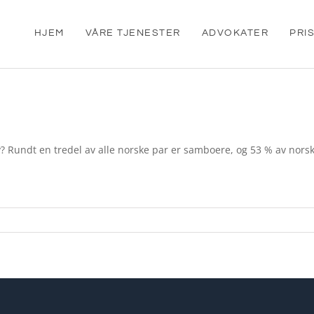
HJEM
VÅRE TJENESTER
ADVOKATER
PRI
lov? Rundt en tredel av alle norske par er samboere, og 53 % av nor