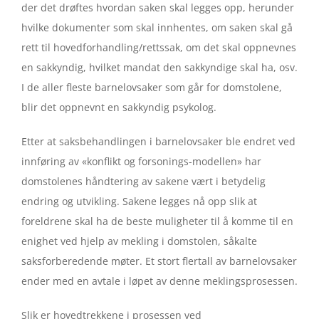
der det drøftes hvordan saken skal legges opp, herunder
hvilke dokumenter som skal innhentes, om saken skal gå
rett til hovedforhandling/rettssak, om det skal oppnevnes
en sakkyndig, hvilket mandat den sakkyndige skal ha, osv.
I de aller fleste barnelovsaker som går for domstolene,
blir det oppnevnt en sakkyndig psykolog.
Etter at saksbehandlingen i barnelovsaker ble endret ved
innføring av «konflikt og forsonings-modellen» har
domstolenes håndtering av sakene vært i betydelig
endring og utvikling. Sakene legges nå opp slik at
foreldrene skal ha de beste muligheter til å komme til en
enighet ved hjelp av mekling i domstolen, såkalte
saksforberedende møter. Et stort flertall av barnelovsaker
ender med en avtale i løpet av denne meklingsprosessen.
Slik er hovedtrekkene i prosessen ved