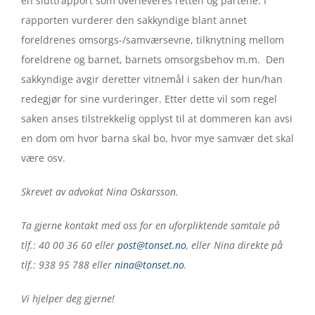
en sluttrapport som overleveres retten og partene. I
rapporten vurderer den sakkyndige blant annet
foreldrenes omsorgs-/samværsevne, tilknytning mellom
foreldrene og barnet, barnets omsorgsbehov m.m. Den
sakkyndige avgir deretter vitnemål i saken der hun/han
redegjør for sine vurderinger. Etter dette vil som regel
saken anses tilstrekkelig opplyst til at dommeren kan avsi
en dom om hvor barna skal bo, hvor mye samvær det skal
være osv.
Skrevet av advokat Nina Oskarsson.
Ta gjerne kontakt med oss for en uforpliktende samtale på
tlf.: 40 00 36 60 eller
post@tonset.no
, eller Nina direkte på
tlf.: 938 95 788 eller
nina@tonset.no
.
Vi hjelper deg gjerne!