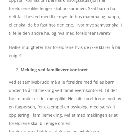
oppstår konflikt om barnas omsorgssituasjon når
foreldrene ikke lenger skal bo sammen. Skal barna ha
delt fast bosted med like mye tid hos mamma og pappa,
eller skal de bo fast hos den ene. Hvor mye samvær skal i
tilfelle den andre ha, og hva med foreldreansvaret?
Hvilke muligheter har foreldrene hvis de ikke klarer å bli
enige?
Mekling ved familievernkontoret
Ved et samlivsbrudd må alle foreldre med felles barn
under 16 år til mekling ved familievernkontoret. Til det
første møtet er det møteplikt. Her blir foreldrene møtt av
en fagperson, for eksempel en psykolog, med særskilt
opplæring i familiemekling. Målet med meklingen er at
foreldrene skal bli enige om en
foreldresamarbeidsavtale(samværsavtale) om