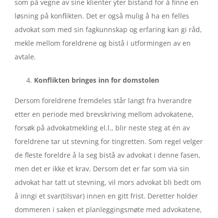
som på vegne av sine klienter yter bistand for å finne en
løsning på konflikten. Det er også mulig å ha en felles
advokat som med sin fagkunnskap og erfaring kan gi råd,
mekle mellom foreldrene og bistå i utformingen av en
avtale.
Konflikten bringes inn for domstolen
Dersom foreldrene fremdeles står langt fra hverandre
etter en periode med brevskriving mellom advokatene,
forsøk på advokatmekling el.l., blir neste steg at én av
foreldrene tar ut stevning for tingretten. Som regel velger
de fleste foreldre å la seg bistå av advokat i denne fasen,
men det er ikke et krav. Dersom det er far som via sin
advokat har tatt ut stevning, vil mors advokat bli bedt om
å inngi et svar(tilsvar) innen en gitt frist. Deretter holder
dommeren i saken et planleggingsmøte med advokatene,