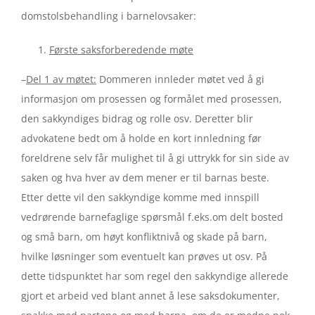
domstolsbehandling i barnelovsaker:
Første saksforberedende møte
–
Del 1 av møtet:
Dommeren innleder møtet ved å gi
informasjon om prosessen og formålet med prosessen,
den sakkyndiges bidrag og rolle osv. Deretter blir
advokatene bedt om å holde en kort innledning før
foreldrene selv får mulighet til å gi uttrykk for sin side av
saken og hva hver av dem mener er til barnas beste.
Etter dette vil den sakkyndige komme med innspill
vedrørende barnefaglige spørsmål f.eks.om delt bosted
og små barn, om høyt konfliktnivå og skade på barn,
hvilke løsninger som eventuelt kan prøves ut osv. På
dette tidspunktet har som regel den sakkyndige allerede
gjort et arbeid ved blant annet å lese saksdokumenter,