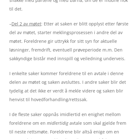
snakke med partene og med barna, om de er modne nok
til det.
–
Del 2 av møtet
: Etter at saken er blitt opplyst etter første
del av møtet, starter meklingsprosessen i andre del av
møtet. Foreldrene gir uttrykk for sitt syn for aktuelle
løsninger, fremdrift, eventuell prøveperiode m.m. Den
sakkyndige bistår med innspill og veiledning underveis.
I enkelte saker kommer foreldrene til en avtale i denne
delen av møtet og saken avsluttes. I andre saker blir det
tydelig at det ikke er verdt å mekle videre og saken blir
henvist til hovedforhandling/rettssak.
I de fleste saker oppnås imidlertid en enighet mellom
foreldrene om en
midlertidig
avtale som skal gjelde frem
til neste rettsmøte. Foreldrene blir altså enige om en