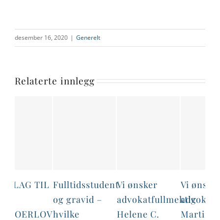
desember 16, 2020
|
Generelt
Relaterte innlegg
Fulltidsstudent
Vi ønsker
Vi ønsker
Ads
og gravid –
advokatfullmektig
advokatfullmekti
ve
hvilke
Helene C.
Martine
sa